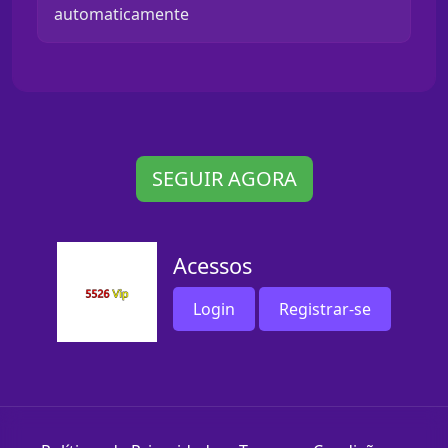
automaticamente
SEGUIR AGORA
Acessos
Login
Registrar-se