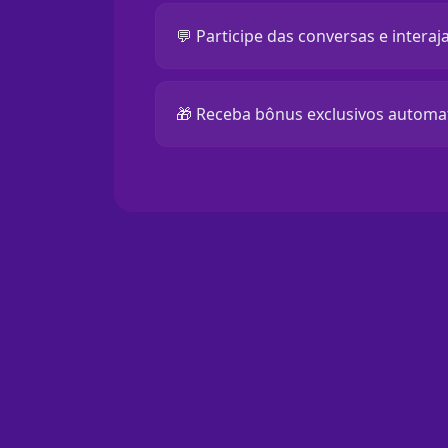
💬 Participe das conversas e interaj
🎁 Receba bônus exclusivos autom