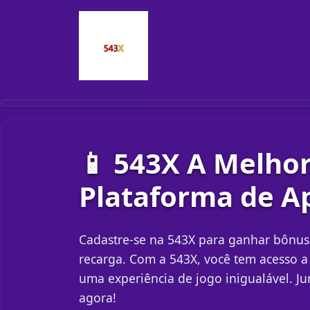
📱 543X A Melho
Plataforma de A
Cadastre-se na 543X para ganhar bônus
recarga. Com a 543X, você tem acesso a
uma experiência de jogo inigualável. J
agora!