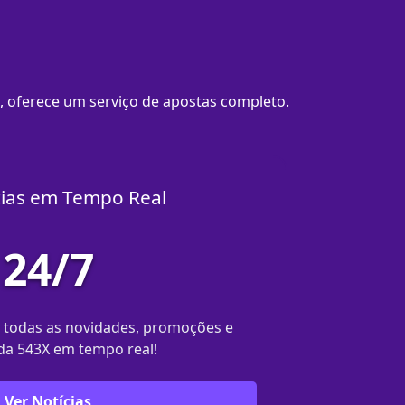
, oferece um serviço de apostas completo.
cias em Tempo Real
24/7
e todas as novidades, promoções e
da 543X em tempo real!
Ver Notícias