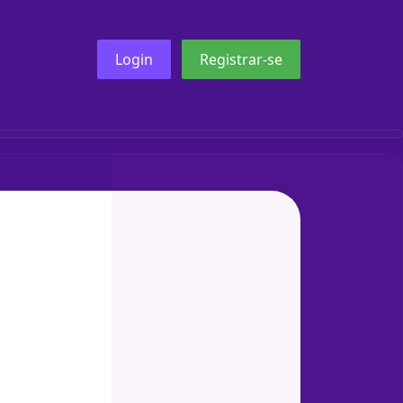
Login
Registrar-se