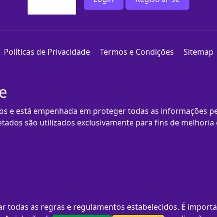
Políticas de Privacidade
Termos e Condições
Sitemap
de
rios e está empenhada em proteger todas as informações p
tados são utilizados exclusivamente para fins de melhoria
 todas as regras e regulamentos estabelecidos. É importa