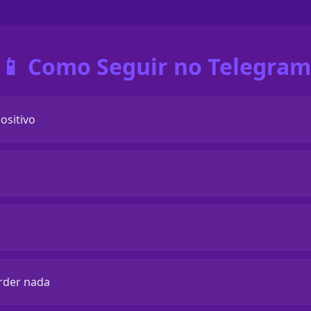
📱 Como Seguir no Telegram
ositivo
erder nada