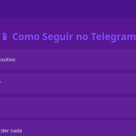
📱 Como Seguir no Telegram
ositivo
"
erder nada