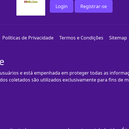
Login
Registrar-se
Políticas de Privacidade
Termos e Condições
Sitemap
de
s usuários e está empenhada em proteger todas as informaç
os coletados são utilizados exclusivamente para fins de m