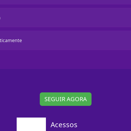
a
aticamente
SEGUIR AGORA
Acessos