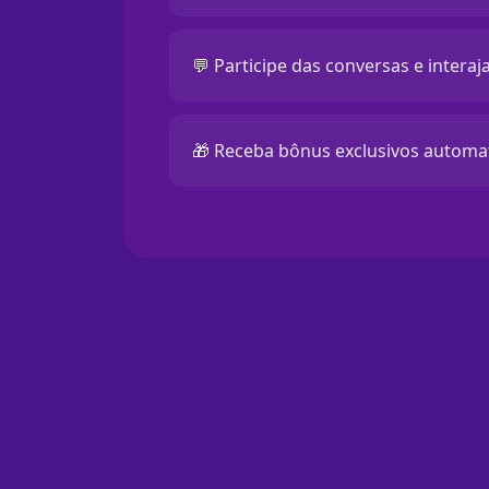
💬 Participe das conversas e interaj
🎁 Receba bônus exclusivos autom