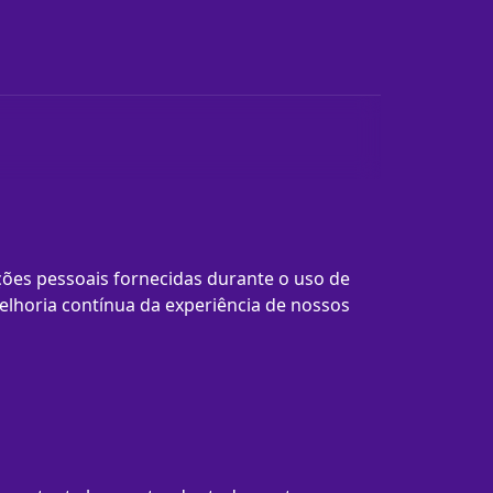
ões pessoais fornecidas durante o uso de
elhoria contínua da experiência de nossos