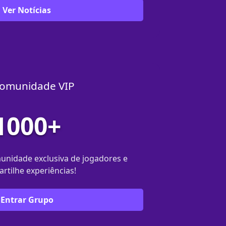
Ver Notícias
Comunidade VIP
1000+
unidade exclusiva de jogadores e
rtilhe experiências!
Entrar Grupo