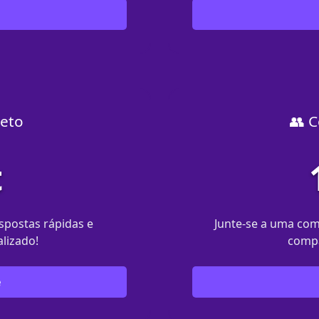
reto
👥 
t
espostas rápidas e
Junte-se a uma com
lizado!
compa
e