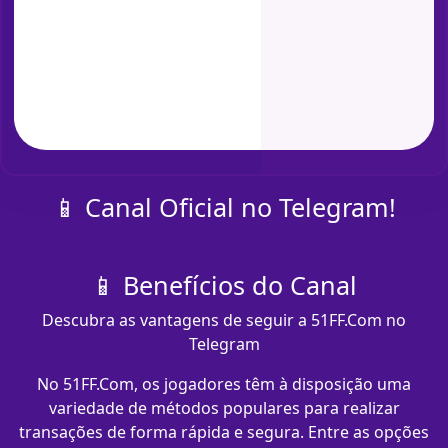
📱 Canal Oficial no Telegram!
📱 Benefícios do Canal
Descubra as vantagens de seguir a 51FF.Com no
Telegram
No 51FF.Com, os jogadores têm à disposição uma
variedade de métodos populares para realizar
transações de forma rápida e segura. Entre as opções