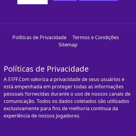
Políticas de Privacidade
Termos e Condições
Sitemap
Políticas de Privacidade
A 51FF.Com valoriza a privacidade de seus usuários e
está empenhada em proteger todas as informações
pessoais fornecidas durante o uso de nossos canais de
comunicação. Todos os dados coletados são utilizados
exclusivamente para fins de melhoria contínua da
experiência de nossos jogadores.