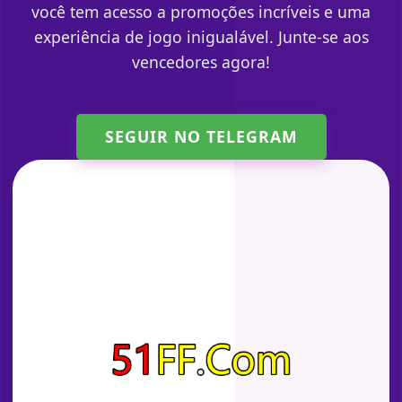
você tem acesso a promoções incríveis e uma
experiência de jogo inigualável. Junte-se aos
vencedores agora!
SEGUIR NO TELEGRAM