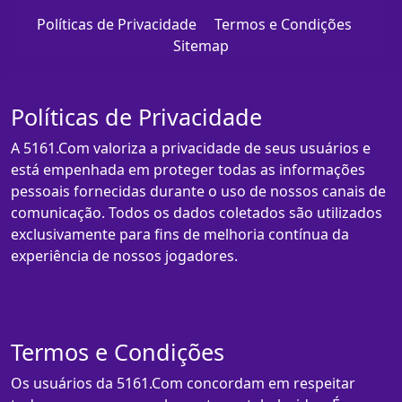
Políticas de Privacidade
Termos e Condições
Sitemap
Políticas de Privacidade
A 5161.Com valoriza a privacidade de seus usuários e
está empenhada em proteger todas as informações
pessoais fornecidas durante o uso de nossos canais de
comunicação. Todos os dados coletados são utilizados
exclusivamente para fins de melhoria contínua da
experiência de nossos jogadores.
Termos e Condições
Os usuários da 5161.Com concordam em respeitar