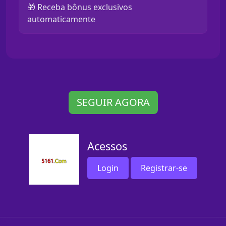
🎁 Receba bônus exclusivos
automaticamente
SEGUIR AGORA
Acessos
Login
Registrar-se