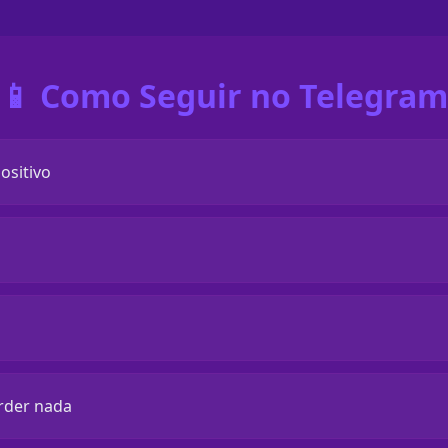
📱 Como Seguir no Telegram
ositivo
erder nada