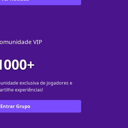
Comunidade VIP
1000+
unidade exclusiva de jogadores e
rtilhe experiências!
Entrar Grupo