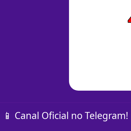
📱 Canal Oficial no Telegram!