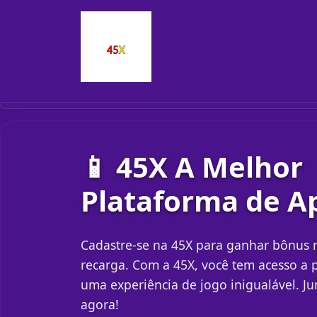
📱 45X A Melhor
Plataforma de A
Cadastre-se na 45X para ganhar bônus 
recarga. Com a 45X, você tem acesso a 
uma experiência de jogo inigualável. J
agora!