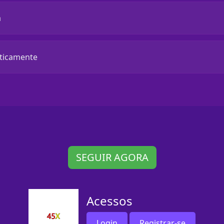
a
aticamente
SEGUIR AGORA
Acessos
Login
Registrar-se