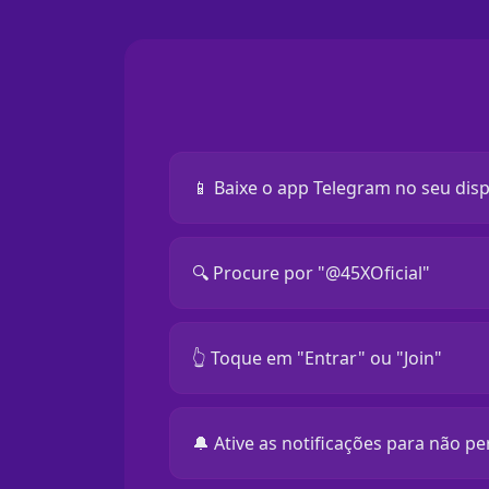
📱 Baixe o app Telegram no seu disp
🔍 Procure por "@45XOficial"
👆 Toque em "Entrar" ou "Join"
🔔 Ative as notificações para não p