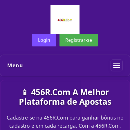
Login
Registrar-se
Menu
📱 456R.Com A Melhor
Plataforma de Apostas
Cadastre-se na 456R.Com para ganhar bônus no
cadastro e em cada recarga. Com a 456R.Com,