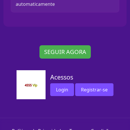
automaticamente
SEGUIR AGORA
Acessos
Login
Registrar-se