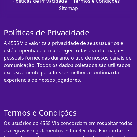
Políticas de Privacidade
Termos e Condições
Sitemap
Políticas de Privacidade
A 4555 Vip valoriza a privacidade de seus usuários e
está empenhada em proteger todas as informações
pessoais fornecidas durante o uso de nossos canais de
comunicação. Todos os dados coletados são utilizados
exclusivamente para fins de melhoria contínua da
experiência de nossos jogadores.
Termos e Condições
Os usuários da 4555 Vip concordam em respeitar todas
as regras e regulamentos estabelecidos. É importante