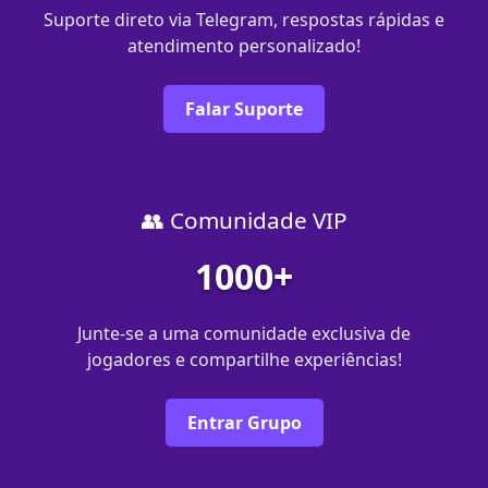
Suporte direto via Telegram, respostas rápidas e
atendimento personalizado!
Falar Suporte
👥 Comunidade VIP
1000+
Junte-se a uma comunidade exclusiva de
jogadores e compartilhe experiências!
Entrar Grupo