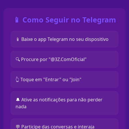
📱 Como Seguir no Telegram
📱 Baixe o app Telegram no seu dispositivo
🔍 Procure por "@3Z.ComOficial"
👆 Toque em "Entrar" ou "Join"
🔔 Ative as notificações para não perder
nada
💬 Participe das conversas e interaja