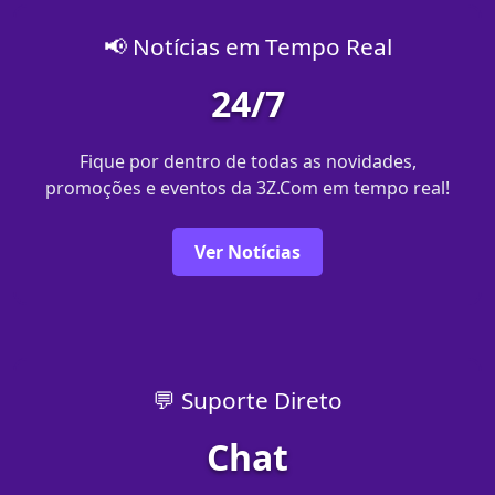
📢 Notícias em Tempo Real
24/7
Fique por dentro de todas as novidades,
promoções e eventos da 3Z.Com em tempo real!
Ver Notícias
💬 Suporte Direto
Chat