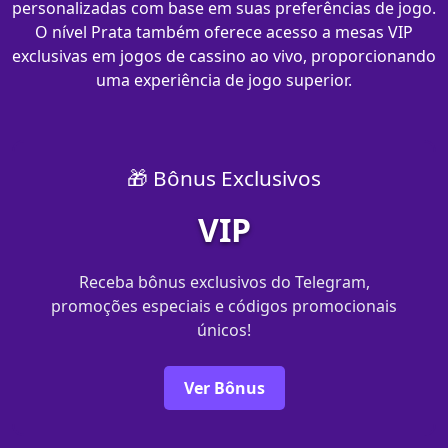
personalizadas com base em suas preferências de jogo.
O nível Prata também oferece acesso a mesas VIP
exclusivas em jogos de cassino ao vivo, proporcionando
uma experiência de jogo superior.
🎁 Bônus Exclusivos
VIP
Receba bônus exclusivos do Telegram,
promoções especiais e códigos promocionais
únicos!
Ver Bônus