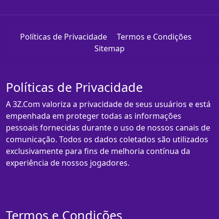
Políticas de Privacidade
Termos e Condições
Sitemap
Políticas de Privacidade
A 3Z.Com valoriza a privacidade de seus usuários e está
empenhada em proteger todas as informações
pessoais fornecidas durante o uso de nossos canais de
comunicação. Todos os dados coletados são utilizados
exclusivamente para fins de melhoria contínua da
experiência de nossos jogadores.
Termos e Condições