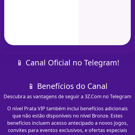
📱 Canal Oficial no Telegram!
📱 Benefícios do Canal
Descubra as vantagens de seguir a 3Z.Com no Telegram
O nível Prata VIP também inclui benefícios adicionais
que não estão disponíveis no nível Bronze. Estes
benefícios incluem acesso antecipado a novos jogos,
convites para eventos exclusivos, e ofertas especiais