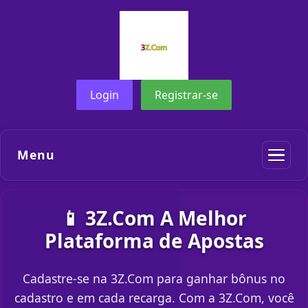
Login
Registrar-se
Menu
📱 3Z.Com A Melhor
Plataforma de Apostas
Cadastre-se na 3Z.Com para ganhar bônus no
cadastro e em cada recarga. Com a 3Z.Com, você