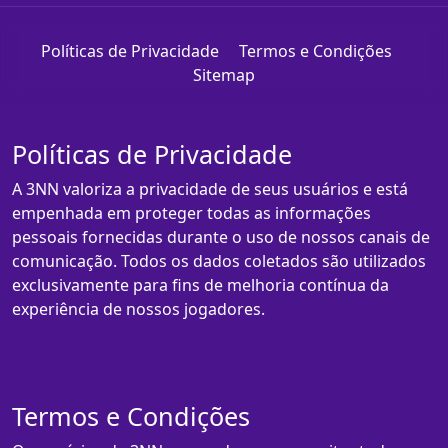
Políticas de Privacidade
Termos e Condições
Sitemap
Políticas de Privacidade
A 3NN valoriza a privacidade de seus usuários e está
empenhada em proteger todas as informações
pessoais fornecidas durante o uso de nossos canais de
comunicação. Todos os dados coletados são utilizados
exclusivamente para fins de melhoria contínua da
experiência de nossos jogadores.
Termos e Condições