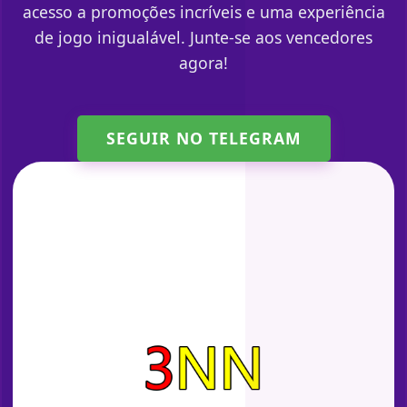
acesso a promoções incríveis e uma experiência
de jogo inigualável. Junte-se aos vencedores
agora!
SEGUIR NO TELEGRAM