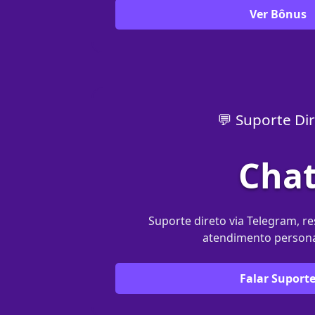
Ver Bônus
💬 Suporte Di
Cha
Suporte direto via Telegram, r
atendimento persona
Falar Suport