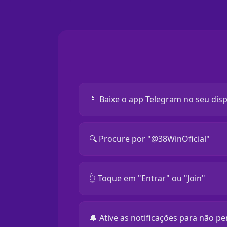
📱 Baixe o app Telegram no seu disp
🔍 Procure por "@38WinOficial"
👆 Toque em "Entrar" ou "Join"
🔔 Ative as notificações para não p