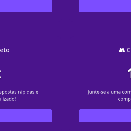
reto
👥 
t
espostas rápidas e
Junte-se a uma com
lizado!
compa
e