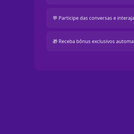
💬 Participe das conversas e interaj
🎁 Receba bônus exclusivos autom