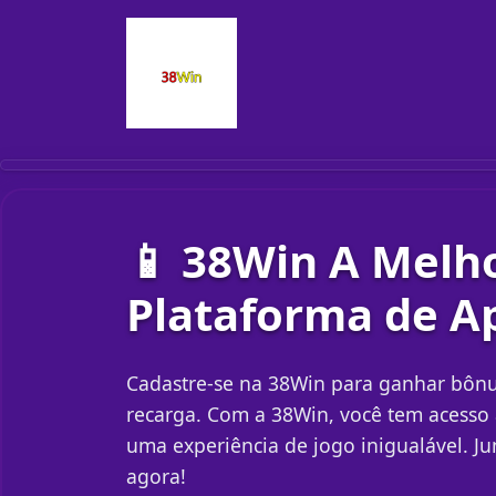
📱 38Win A Melh
Plataforma de A
Cadastre-se na 38Win para ganhar bônu
recarga. Com a 38Win, você tem acesso 
uma experiência de jogo inigualável. J
agora!