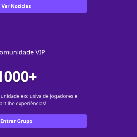
Ver Notícias
Comunidade VIP
1000+
unidade exclusiva de jogadores e
rtilhe experiências!
Entrar Grupo