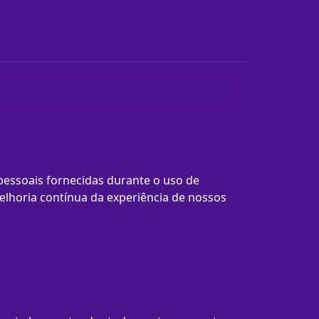
pessoais fornecidas durante o uso de
elhoria contínua da experiência de nossos