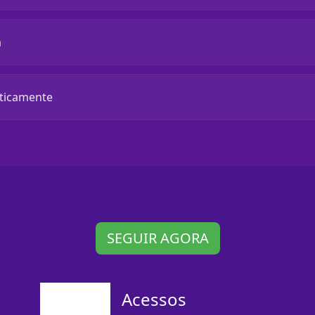
a
aticamente
SEGUIR AGORA
Acessos