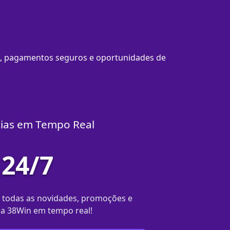
as, pagamentos seguros e oportunidades de
cias em Tempo Real
24/7
e todas as novidades, promoções e
a 38Win em tempo real!