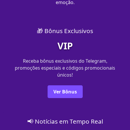
emoção.
🎁 Bônus Exclusivos
VIP
Receba bônus exclusivos do Telegram,
promoções especiais e códigos promocionais
únicos!
Ver Bônus
📢 Notícias em Tempo Real