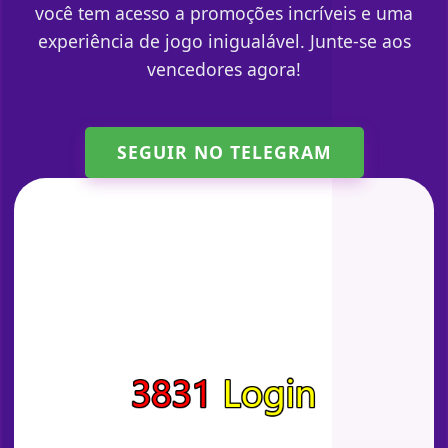
você tem acesso a promoções incríveis e uma
experiência de jogo inigualável. Junte-se aos
vencedores agora!
SEGUIR NO TELEGRAM