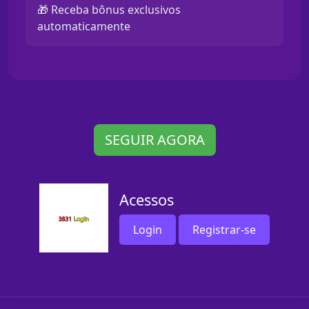
🎁 Receba bônus exclusivos
automaticamente
SEGUIR AGORA
Acessos
Login
Registrar-se