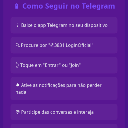
📱 Como Seguir no Telegram
📱 Baixe o app Telegram no seu dispositivo
🔍 Procure por "@3831 LoginOficial"
👆 Toque em "Entrar" ou "Join"
🔔 Ative as notificações para não perder
nada
💬 Participe das conversas e interaja