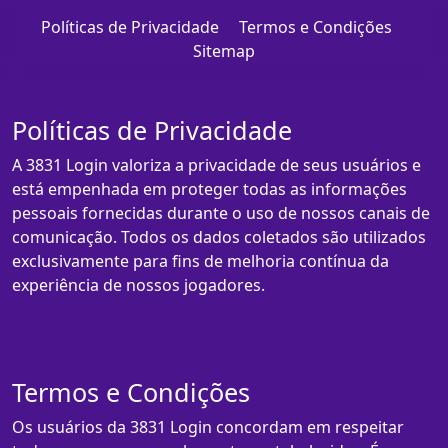
Políticas de Privacidade
Termos e Condições
Sitemap
Políticas de Privacidade
A 3831 Login valoriza a privacidade de seus usuários e
está empenhada em proteger todas as informações
pessoais fornecidas durante o uso de nossos canais de
comunicação. Todos os dados coletados são utilizados
exclusivamente para fins de melhoria contínua da
experiência de nossos jogadores.
Termos e Condições
Os usuários da 3831 Login concordam em respeitar