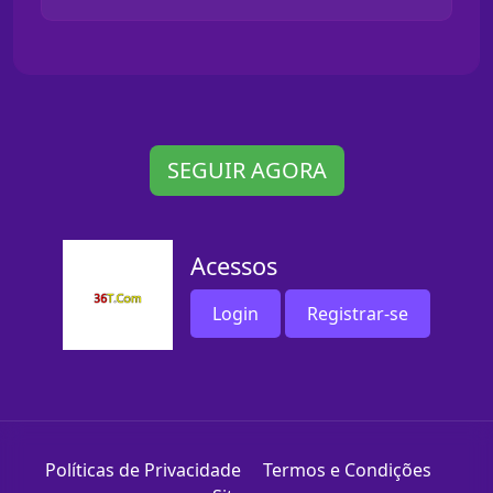
SEGUIR AGORA
Acessos
Login
Registrar-se
Políticas de Privacidade
Termos e Condições