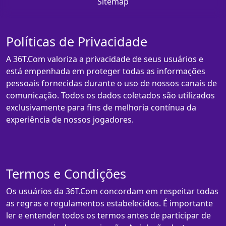
Sitemap
Políticas de Privacidade
A 36T.Com valoriza a privacidade de seus usuários e
está empenhada em proteger todas as informações
pessoais fornecidas durante o uso de nossos canais de
comunicação. Todos os dados coletados são utilizados
exclusivamente para fins de melhoria contínua da
experiência de nossos jogadores.
Termos e Condições
Os usuários da 36T.Com concordam em respeitar todas
as regras e regulamentos estabelecidos. É importante
ler e entender todos os termos antes de participar de