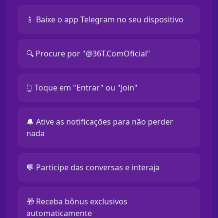
📱 Baixe o app Telegram no seu dispositivo
🔍 Procure por "@36T.ComOficial"
👆 Toque em "Entrar" ou "Join"
🔔 Ative as notificações para não perder
nada
💬 Participe das conversas e interaja
🎁 Receba bônus exclusivos
automaticamente