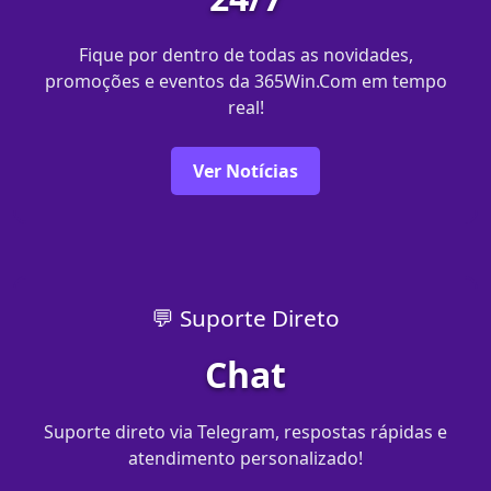
Fique por dentro de todas as novidades,
promoções e eventos da 365Win.Com em tempo
real!
Ver Notícias
💬 Suporte Direto
Chat
Suporte direto via Telegram, respostas rápidas e
atendimento personalizado!