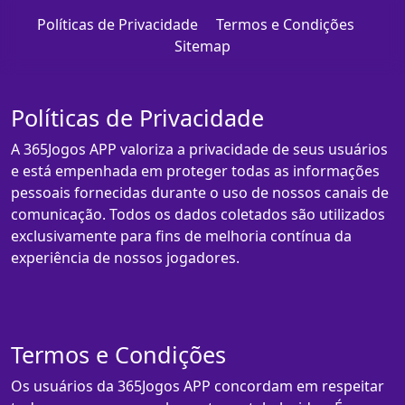
Políticas de Privacidade
Termos e Condições
Sitemap
Políticas de Privacidade
A 365Jogos APP valoriza a privacidade de seus usuários
e está empenhada em proteger todas as informações
pessoais fornecidas durante o uso de nossos canais de
comunicação. Todos os dados coletados são utilizados
exclusivamente para fins de melhoria contínua da
experiência de nossos jogadores.
Termos e Condições
Os usuários da 365Jogos APP concordam em respeitar