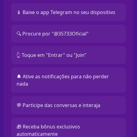
📱 Baixe o app Telegram no seu dispositivo
🔍 Procure por "@35733Oficial"
👆 Toque em "Entrar" ou "Join"
🔔 Ative as notificações para não perder
nada
💬 Participe das conversas e interaja
🎁 Receba bônus exclusivos
automaticamente