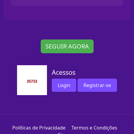
SEGUIR AGORA
Acessos
Login
Registrar-se
Políticas de Privacidade
Termos e Condições