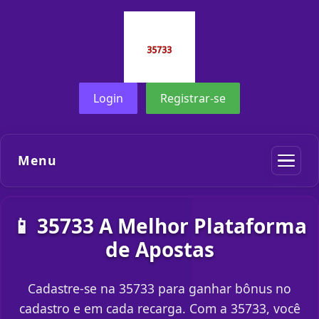
Login
Registrar-se
Menu
📱 35733 A Melhor Plataforma
de Apostas
Cadastre-se na 35733 para ganhar bônus no
cadastro e em cada recarga. Com a 35733, você