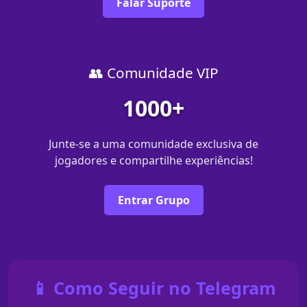
Falar Suporte
👥 Comunidade VIP
1000+
Junte-se a uma comunidade exclusiva de
jogadores e compartilhe experiências!
Entrar Grupo
📱 Como Seguir no Telegram