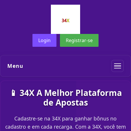
Login
Registrar-se
Menu
📱 34X A Melhor Plataforma
de Apostas
Cadastre-se na 34X para ganhar bônus no
cadastro e em cada recarga. Com a 34X, você tem