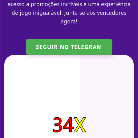
acesso a promoções incríveis e uma experiência
de jogo inigualável. Junte-se aos vencedores
agora!
SEGUIR NO TELEGRAM