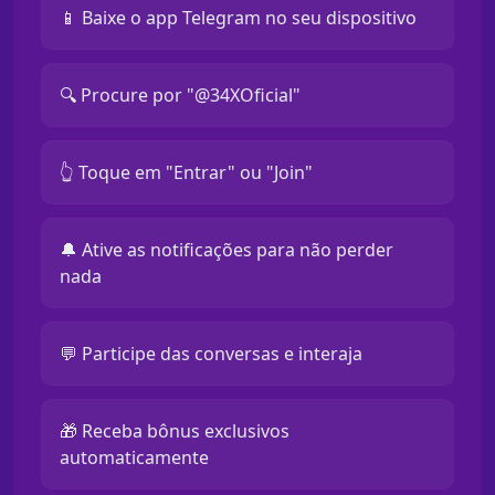
📱 Baixe o app Telegram no seu dispositivo
🔍 Procure por "@34XOficial"
👆 Toque em "Entrar" ou "Join"
🔔 Ative as notificações para não perder
nada
💬 Participe das conversas e interaja
🎁 Receba bônus exclusivos
automaticamente