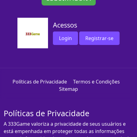
Acessos
Login
Registrar-se
Políticas de Privacidade
Termos e Condições
Sitemap
Políticas de Privacidade
A 333Game valoriza a privacidade de seus usuários e
está empenhada em proteger todas as informações