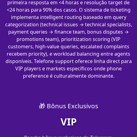
primeira resposta em <4 horas e resolução target de
<24 horas para 90% dos casos. O sistema de ticketing
implementa intelligent routing baseado em query
categorization (technical issues → technical specialists,
payment queries → finance team, bonus disputes →
promotions team), prioritization scoring (VIP
customers, high-value queries, escalated complaints
recebem priority), e workload balancing entre agents
disponíveis. Telefone support oferece linha direct para
VIP players e markets específicos onde phone
preference é culturalmente dominante.
🎁 Bônus Exclusivos
VIP