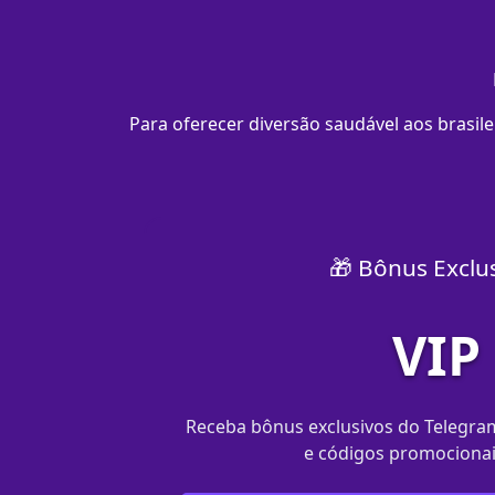
Para oferecer diversão saudável aos brasil
🎁 Bônus Exclu
VIP
Receba bônus exclusivos do Telegra
e códigos promocionai