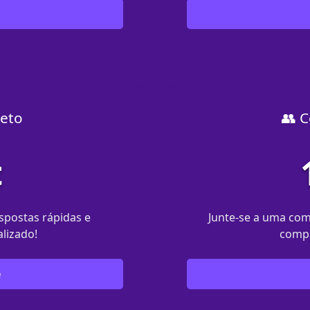
reto
👥 
t
espostas rápidas e
Junte-se a uma com
lizado!
compa
e