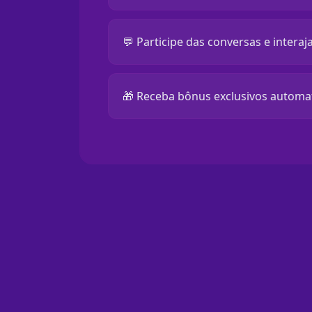
💬 Participe das conversas e interaj
🎁 Receba bônus exclusivos autom