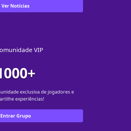
Ver Notícias
Comunidade VIP
1000+
unidade exclusiva de jogadores e
rtilhe experiências!
Entrar Grupo