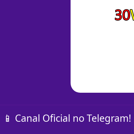
📱 Canal Oficial no Telegram!