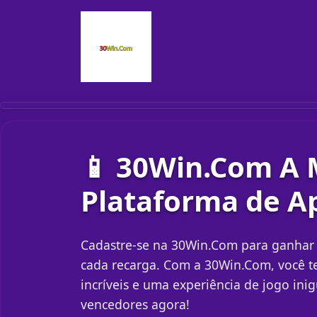
📱 30Win.Com A 
Plataforma de A
Cadastre-se na 30Win.Com para ganhar
cada recarga. Com a 30Win.Com, você 
incríveis e uma experiência de jogo inig
vencedores agora!