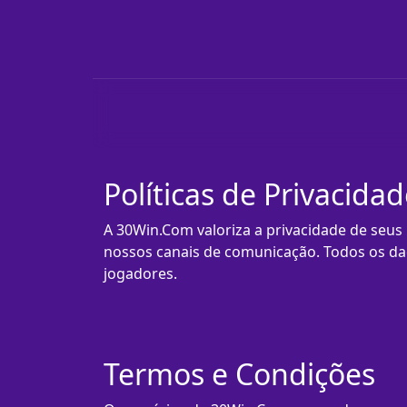
Políticas de Privacida
A 30Win.Com valoriza a privacidade de seu
nossos canais de comunicação. Todos os dad
jogadores.
Termos e Condições