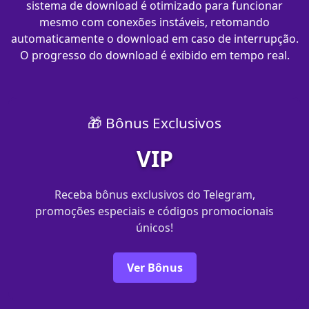
sistema de download é otimizado para funcionar
mesmo com conexões instáveis, retomando
automaticamente o download em caso de interrupção.
O progresso do download é exibido em tempo real.
🎁 Bônus Exclusivos
VIP
Receba bônus exclusivos do Telegram,
promoções especiais e códigos promocionais
únicos!
Ver Bônus