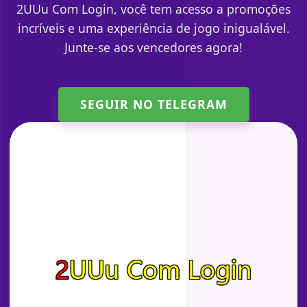
2UUu Com Login, você tem acesso a promoções
incríveis e uma experiência de jogo inigualável.
Junte-se aos vencedores agora!
SEGUIR NO TELEGRAM