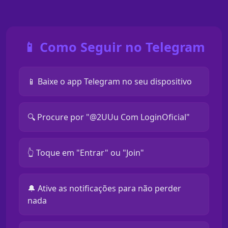
📱 Como Seguir no Telegram
📱 Baixe o app Telegram no seu dispositivo
🔍 Procure por "@2UUu Com LoginOficial"
👆 Toque em "Entrar" ou "Join"
🔔 Ative as notificações para não perder
nada