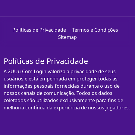
Políticas de Privacidade
Termos e Condições
Sitemap
Políticas de Privacidade
A 2UUu Com Login valoriza a privacidade de seus
usuários e está empenhada em proteger todas as
informações pessoais fornecidas durante o uso de
nossos canais de comunicação. Todos os dados
coletados são utilizados exclusivamente para fins de
melhoria contínua da experiência de nossos jogadores.