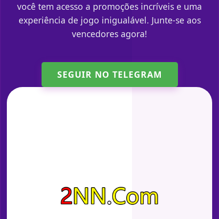
você tem acesso a promoções incríveis e uma
experiência de jogo inigualável. Junte-se aos
vencedores agora!
SEGUIR NO TELEGRAM