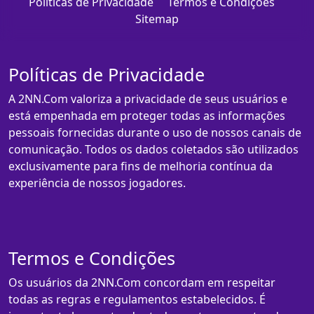
Políticas de Privacidade
Termos e Condições
Sitemap
Políticas de Privacidade
A 2NN.Com valoriza a privacidade de seus usuários e
está empenhada em proteger todas as informações
pessoais fornecidas durante o uso de nossos canais de
comunicação. Todos os dados coletados são utilizados
exclusivamente para fins de melhoria contínua da
experiência de nossos jogadores.
Termos e Condições
Os usuários da 2NN.Com concordam em respeitar
todas as regras e regulamentos estabelecidos. É