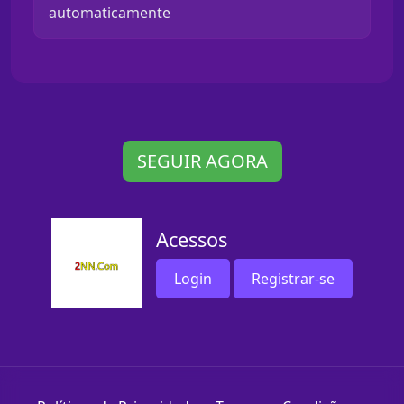
automaticamente
SEGUIR AGORA
Acessos
Login
Registrar-se