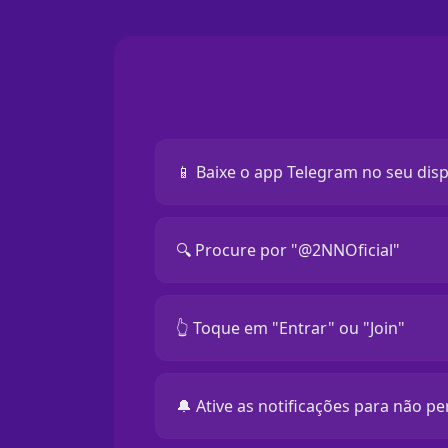
📱 Baixe o app Telegram no seu disp
🔍 Procure por "@2NNOficial"
👆 Toque em "Entrar" ou "Join"
🔔 Ative as notificações para não p