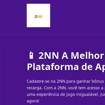
📱 2NN A Melhor
Plataforma de A
Cadastre-se na 2NN para ganhar bônus 
recarga. Com a 2NN, você tem acesso a 
uma experiência de jogo inigualável. J
agora!