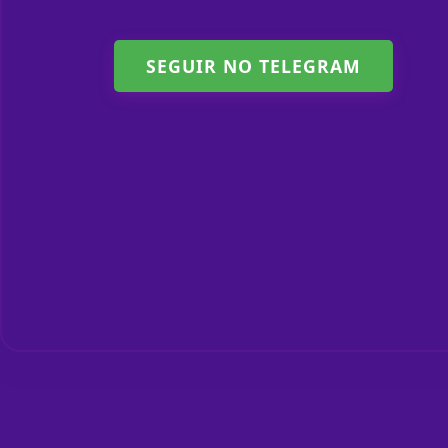
SEGUIR NO TELEGRAM