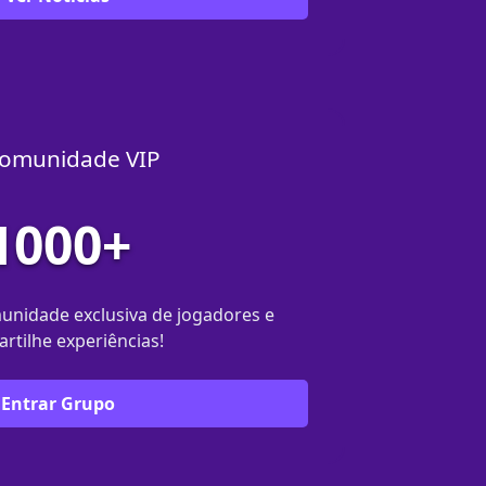
Comunidade VIP
1000+
unidade exclusiva de jogadores e
rtilhe experiências!
Entrar Grupo