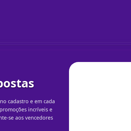
postas
no cadastro e em cada
promoções incríveis e
unte-se aos vencedores