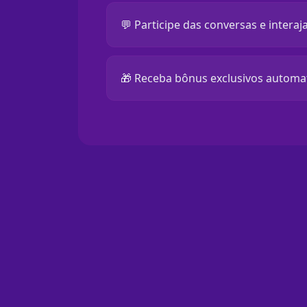
💬 Participe das conversas e interaj
🎁 Receba bônus exclusivos autom