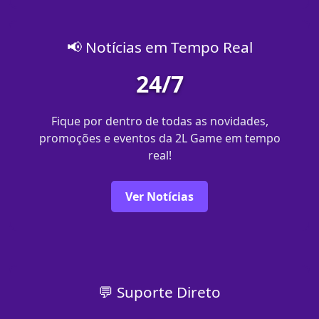
📢 Notícias em Tempo Real
24/7
Fique por dentro de todas as novidades,
promoções e eventos da 2L Game em tempo
real!
Ver Notícias
💬 Suporte Direto