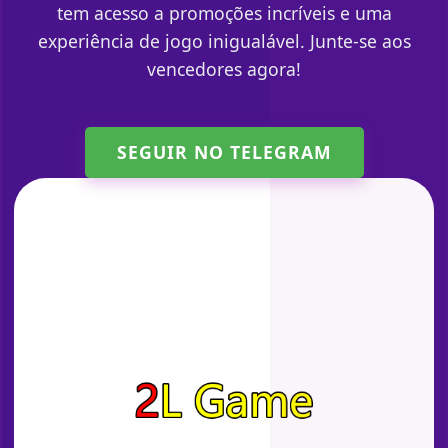
tem acesso a promoções incríveis e uma
experiência de jogo inigualável. Junte-se aos
vencedores agora!
SEGUIR NO TELEGRAM