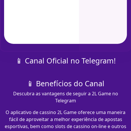
📱 Canal Oficial no Telegram!
📱 Benefícios do Canal
Descubra as vantagens de seguir a 2L Game no
Telegram
O aplicativo de cassino 2L Game oferece uma maneira
fácil de aproveitar a melhor experiência de apostas
esportivas, bem como slots de cassino on-line e outros