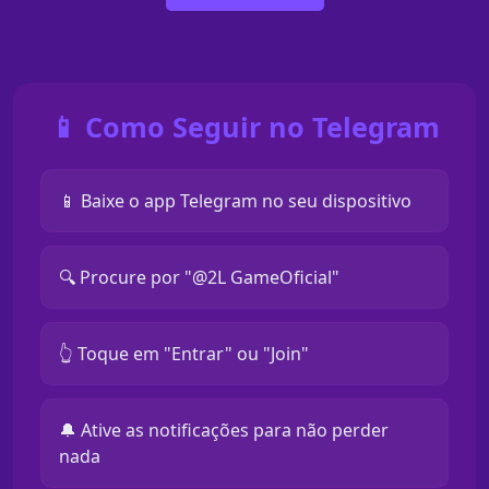
📱 Como Seguir no Telegram
📱 Baixe o app Telegram no seu dispositivo
🔍 Procure por "@2L GameOficial"
👆 Toque em "Entrar" ou "Join"
🔔 Ative as notificações para não perder
nada