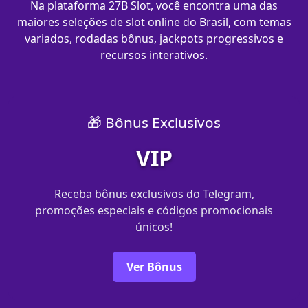
Na plataforma 27B Slot, você encontra uma das
maiores seleções de slot online do Brasil, com temas
variados, rodadas bônus, jackpots progressivos e
recursos interativos.
🎁 Bônus Exclusivos
VIP
Receba bônus exclusivos do Telegram,
promoções especiais e códigos promocionais
únicos!
Ver Bônus