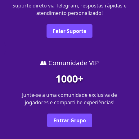
Suporte direto via Telegram, respostas rápidas e
atendimento personalizado!
Falar Suporte
👥 Comunidade VIP
1000+
Junte-se a uma comunidade exclusiva de
jogadores e compartilhe experiências!
Entrar Grupo