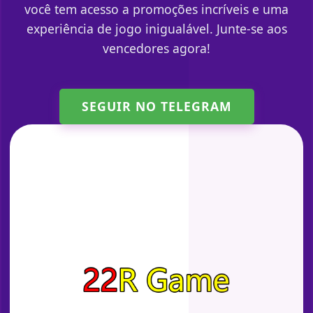
você tem acesso a promoções incríveis e uma
experiência de jogo inigualável. Junte-se aos
vencedores agora!
SEGUIR NO TELEGRAM