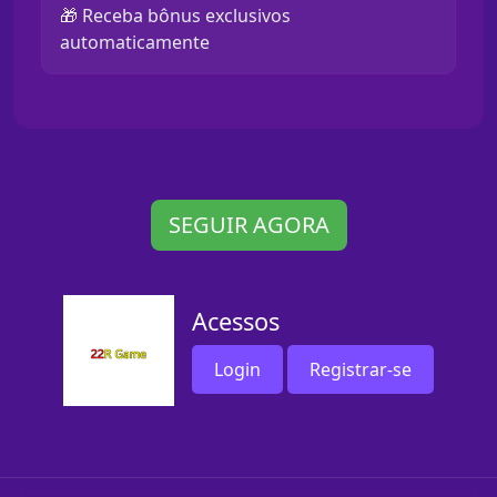
🎁 Receba bônus exclusivos
automaticamente
SEGUIR AGORA
Acessos
Login
Registrar-se