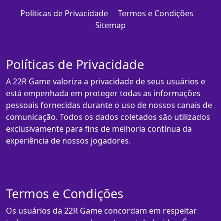
Políticas de Privacidade
Termos e Condições
Sitemap
Políticas de Privacidade
A 22R Game valoriza a privacidade de seus usuários e
está empenhada em proteger todas as informações
pessoais fornecidas durante o uso de nossos canais de
comunicação. Todos os dados coletados são utilizados
exclusivamente para fins de melhoria contínua da
experiência de nossos jogadores.
Termos e Condições
Os usuários da 22R Game concordam em respeitar