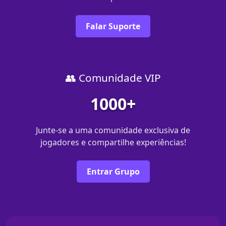
Falar Suporte
👥 Comunidade VIP
1000+
Junte-se a uma comunidade exclusiva de
jogadores e compartilhe experiências!
Entrar Grupo