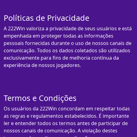
Políticas de Privacidade
A 222Win valoriza a privacidade de seus usuários e está
empenhada em proteger todas as informações
pessoais fornecidas durante o uso de nossos canais de
comunicação. Todos os dados coletados são utilizados
exclusivamente para fins de melhoria contínua da
experiência de nossos jogadores.
Termos e Condições
Os usuários da 222Win concordam em respeitar todas
as regras e regulamentos estabelecidos. É importante
ler e entender todos os termos antes de participar de
nossos canais de comunicação. A violação destes