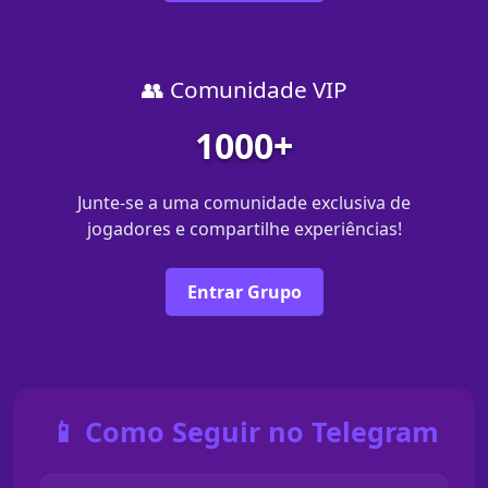
👥 Comunidade VIP
1000+
Junte-se a uma comunidade exclusiva de
jogadores e compartilhe experiências!
Entrar Grupo
📱 Como Seguir no Telegram