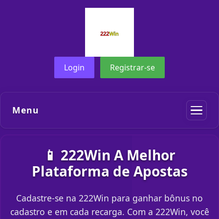
Login
Registrar-se
Menu
📱 222Win A Melhor
Plataforma de Apostas
Cadastre-se na 222Win para ganhar bônus no
cadastro e em cada recarga. Com a 222Win, você