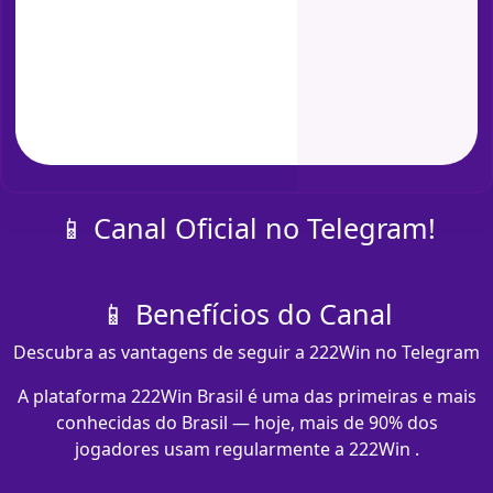
📱 Canal Oficial no Telegram!
📱 Benefícios do Canal
Descubra as vantagens de seguir a 222Win no Telegram
A plataforma 222Win Brasil é uma das primeiras e mais
conhecidas do Brasil — hoje, mais de 90% dos
jogadores usam regularmente a 222Win .