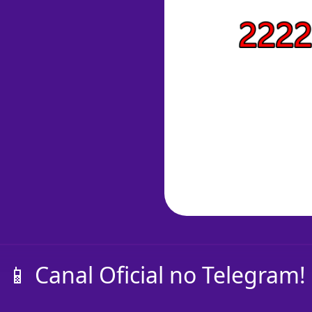
📱 Canal Oficial no Telegram!