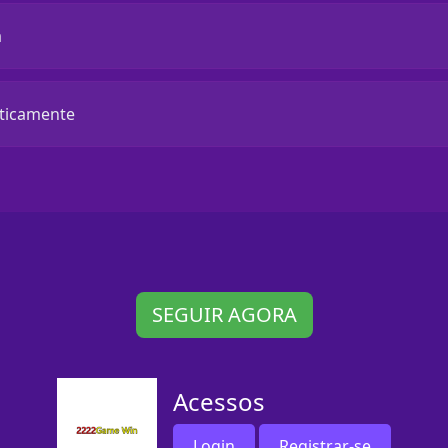
a
aticamente
SEGUIR AGORA
Acessos
Login
Registrar-se