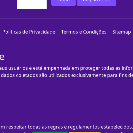
Políticas de Privacidade
Termos e Condições
Sitemap
de
seus usuários e está empenhada em proteger todas as info
dados coletados são utilizados exclusivamente para fins d
respeitar todas as regras e regulamentos estabelecidos. 