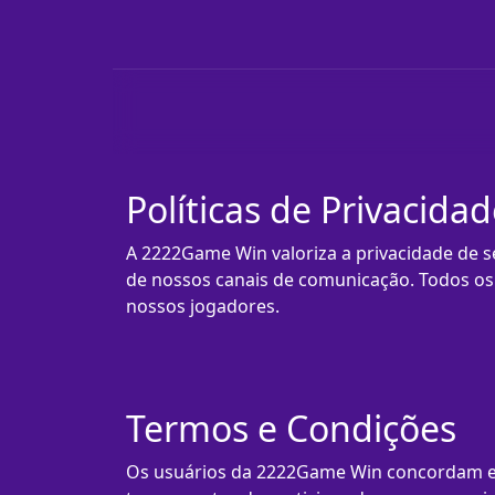
Políticas de Privacida
A 2222Game Win valoriza a privacidade de 
de nossos canais de comunicação. Todos os 
nossos jogadores.
Termos e Condições
Os usuários da 2222Game Win concordam em 