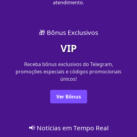
atendimento.
🎁 Bônus Exclusivos
VIP
Receba bônus exclusivos do Telegram,
promoções especiais e códigos promocionais
únicos!
Ver Bônus
📢 Notícias em Tempo Real