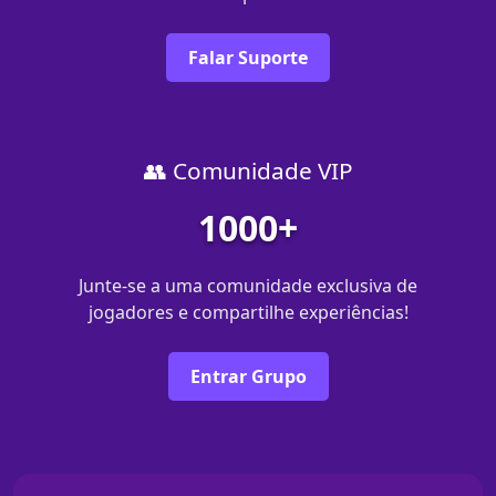
Falar Suporte
👥 Comunidade VIP
1000+
Junte-se a uma comunidade exclusiva de
jogadores e compartilhe experiências!
Entrar Grupo