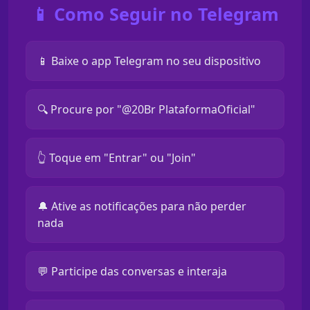
📱 Como Seguir no Telegram
📱 Baixe o app Telegram no seu dispositivo
🔍 Procure por "@20Br PlataformaOficial"
👆 Toque em "Entrar" ou "Join"
🔔 Ative as notificações para não perder
nada
💬 Participe das conversas e interaja