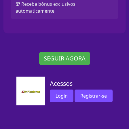
🎁 Receba bônus exclusivos
automaticamente
SEGUIR AGORA
Acessos
Login
Registrar-se