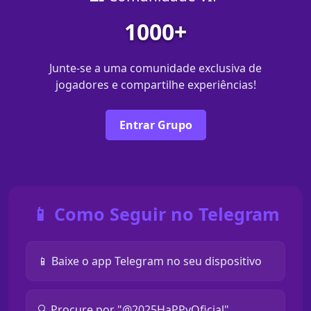
1000+
Junte-se a uma comunidade exclusiva de
jogadores e compartilhe experiências!
Entrar Grupo
📱 Como Seguir no Telegram
📱 Baixe o app Telegram no seu dispositivo
🔍 Procure por "@2025HaPPyOficial"