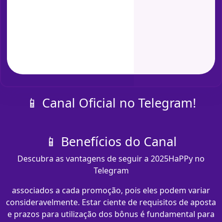
📱 Canal Oficial no Telegram!
📱 Benefícios do Canal
Descubra as vantagens de seguir a 2025HaPPy no
Telegram
associados a cada promoção, pois eles podem variar
consideravelmente. Estar ciente de requisitos de aposta
e prazos para utilização dos bônus é fundamental para