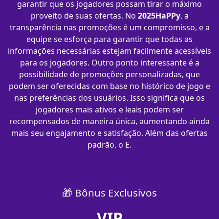
garantir que os jogadores possam tirar o máximo
proveito de suas ofertas. No
2025HaPPy
, a
transparência nas promoções é um compromisso, e a
equipe se esforça para garantir que todas as
informações necessárias estejam facilmente acessíveis
para os jogadores. Outro ponto interessante é a
possibilidade de promoções personalizadas, que
podem ser oferecidas com base no histórico de jogo e
nas preferências dos usuários. Isso significa que os
jogadores mais ativos e leais podem ser
recompensados de maneira única, aumentando ainda
mais seu engajamento e satisfação. Além das ofertas
padrão, o E.
🎁 Bônus Exclusivos
VIP