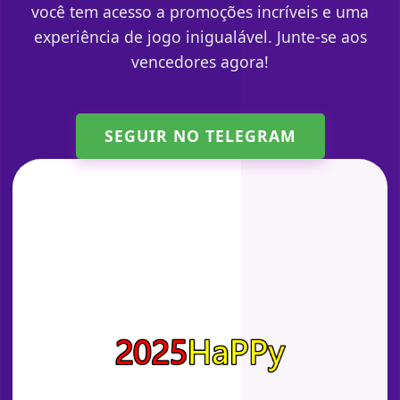
você tem acesso a promoções incríveis e uma
experiência de jogo inigualável. Junte-se aos
vencedores agora!
SEGUIR NO TELEGRAM