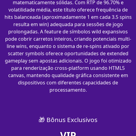
matematicamente sólidas. Com RTP de 96.70% e
volatilidade média, este título oferece frequência de
hits balanceada (aproximadamente 1 em cada 3.5 spins
resulta em win) adequada para sessões de jogo
prolongadas. A feature de símbolos wild expansivos
pode cobrir carretos inteiros, criando potenciais multi-
line wins, enquanto o sistema de re-spins ativado por
scatter symbols oferece oportunidades de extended
gameplay sem apostas adicionais. O jogo foi otimizado
para renderização cross-platform usando HTML5
canvas, mantendo qualidade gráfica consistente em
dispositivos com diferentes capacidades de
processamento.
🎁 Bônus Exclusivos
VIP