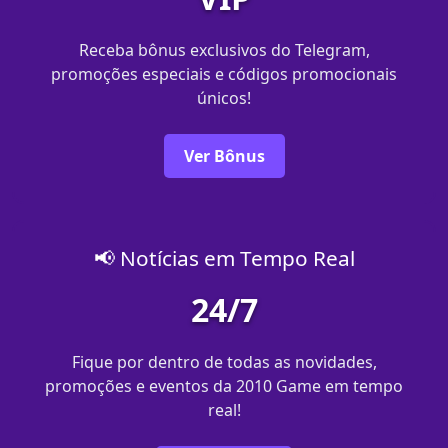
Receba bônus exclusivos do Telegram,
promoções especiais e códigos promocionais
únicos!
Ver Bônus
📢 Notícias em Tempo Real
24/7
Fique por dentro de todas as novidades,
promoções e eventos da 2010 Game em tempo
real!