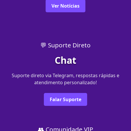
Ver Notícias
💬 Suporte Direto
Chat
Suporte direto via Telegram, respostas rápidas e
atendimento personalizado!
Falar Suporte
👥 Comunidade VIP