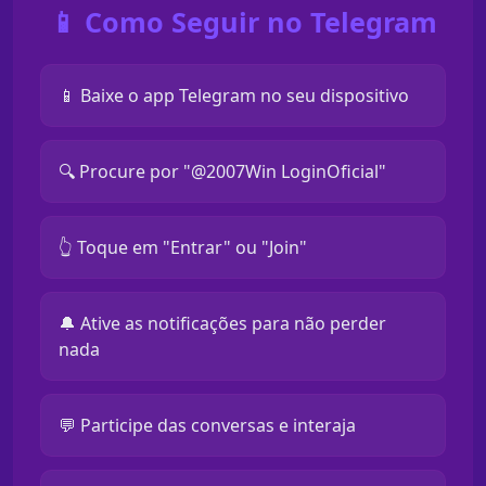
📱 Como Seguir no Telegram
📱 Baixe o app Telegram no seu dispositivo
🔍 Procure por "@2007Win LoginOficial"
👆 Toque em "Entrar" ou "Join"
🔔 Ative as notificações para não perder
nada
💬 Participe das conversas e interaja