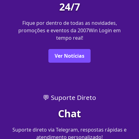
24/7
Fique por dentro de todas as novidades,
promoções e eventos da 2007Win Login em
tempo real!
Ver Notícias
💬 Suporte Direto
Chat
Suporte direto via Telegram, respostas rápidas e
atendimento personalizado!