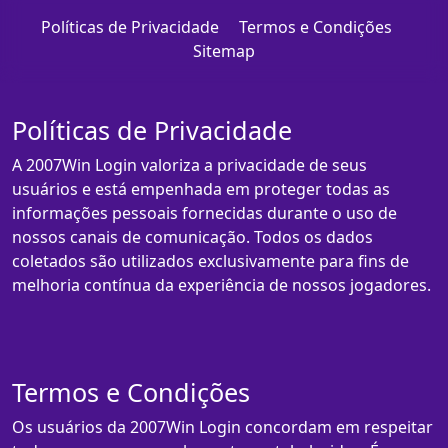
Políticas de Privacidade
Termos e Condições
Sitemap
Políticas de Privacidade
A 2007Win Login valoriza a privacidade de seus
usuários e está empenhada em proteger todas as
informações pessoais fornecidas durante o uso de
nossos canais de comunicação. Todos os dados
coletados são utilizados exclusivamente para fins de
melhoria contínua da experiência de nossos jogadores.
Termos e Condições
Os usuários da 2007Win Login concordam em respeitar