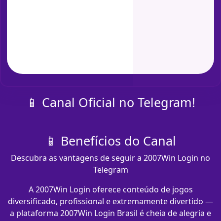
📱 Canal Oficial no Telegram!
📱 Benefícios do Canal
Descubra as vantagens de seguir a 2007Win Login no
Telegram
A 2007Win Login oferece conteúdo de jogos
diversificado, profissional e extremamente divertido —
a plataforma 2007Win Login Brasil é cheia de alegria e