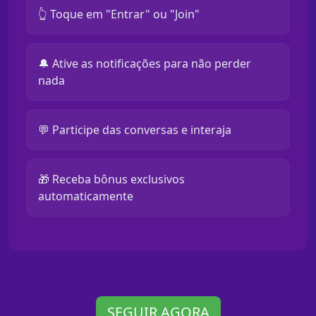
👆 Toque em "Entrar" ou "Join"
🔔 Ative as notificações para não perder
nada
💬 Participe das conversas e interaja
🎁 Receba bônus exclusivos
automaticamente
SEGUIR AGORA