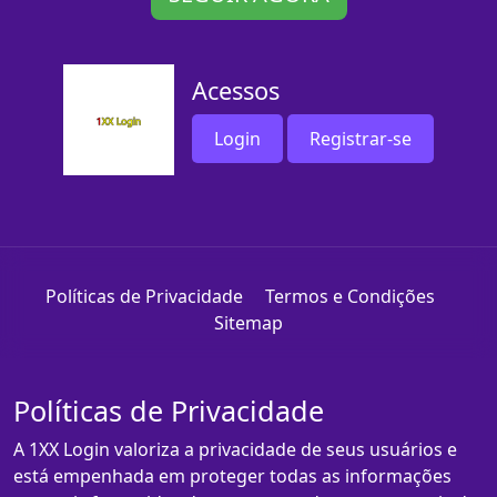
Acessos
Login
Registrar-se
Políticas de Privacidade
Termos e Condições
Sitemap
Políticas de Privacidade
A 1XX Login valoriza a privacidade de seus usuários e
está empenhada em proteger todas as informações