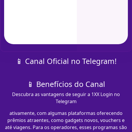
📱 Canal Oficial no Telegram!
📱 Benefícios do Canal
Descubra as vantagens de seguir a 1XX Login no
Telegram
ativamente, com algumas plataformas oferecendo
prêmios atraentes, como gadgets novos, vouchers e
até viagens. Para os operadores, esses programas são