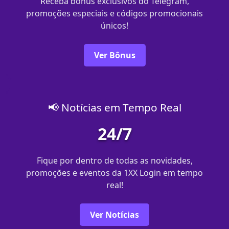
Receba bônus exclusivos do Telegram,
promoções especiais e códigos promocionais
únicos!
Ver Bônus
📢 Notícias em Tempo Real
24/7
Fique por dentro de todas as novidades,
promoções e eventos da 1XX Login em tempo
real!
Ver Notícias