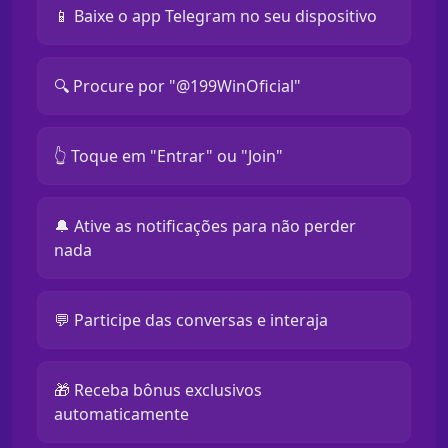
📱 Baixe o app Telegram no seu dispositivo
🔍 Procure por "@199WinOficial"
👆 Toque em "Entrar" ou "Join"
🔔 Ative as notificações para não perder
nada
💬 Participe das conversas e interaja
🎁 Receba bônus exclusivos
automaticamente