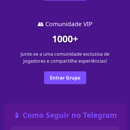
👥 Comunidade VIP
1000+
Junte-se a uma comunidade exclusiva de
jogadores e compartilhe experiências!
Entrar Grupo
📱 Como Seguir no Telegram