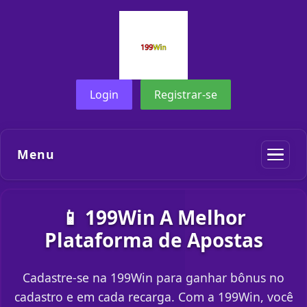
Login
Registrar-se
Menu
📱 199Win A Melhor
Plataforma de Apostas
Cadastre-se na 199Win para ganhar bônus no
cadastro e em cada recarga. Com a 199Win, você