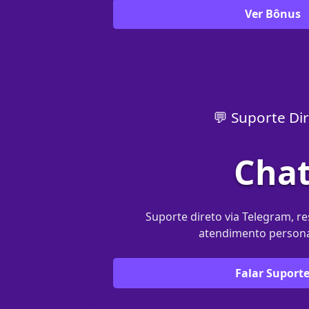
Ver Bônus
💬 Suporte Di
Cha
Suporte direto via Telegram, r
atendimento persona
Falar Suport