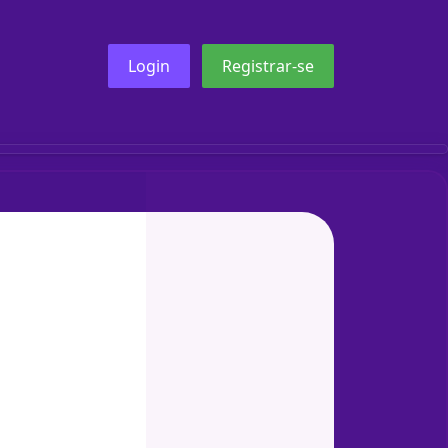
Login
Registrar-se