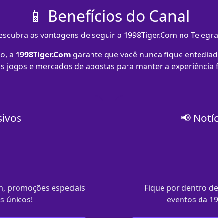
📱 Benefícios do Canal
escubra as vantagens de seguir a 1998Tiger.Com no Telegr
o, a
1998Tiger.Com
garante que você nunca fique entediad
 jogos e mercados de apostas para manter a experiência 
sivos
📢 Notí
m, promoções especiais
Fique por dentro d
s únicos!
eventos da 1