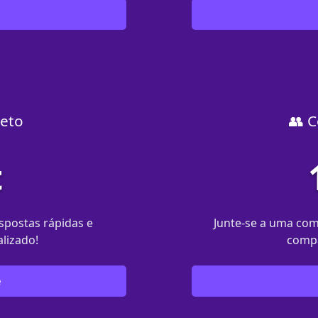
reto
👥 
t
espostas rápidas e
Junte-se a uma com
lizado!
compa
e