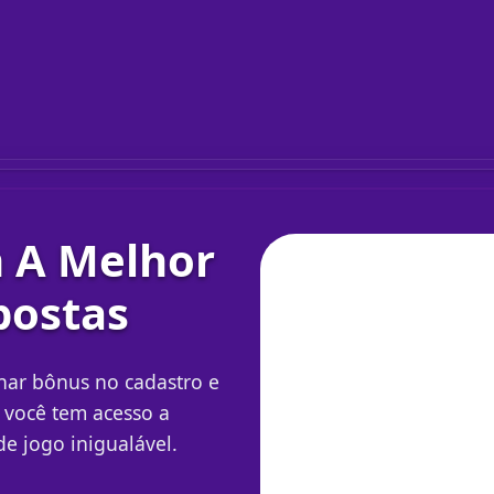
m A Melhor
postas
har bônus no cadastro e
 você tem acesso a
e jogo inigualável.