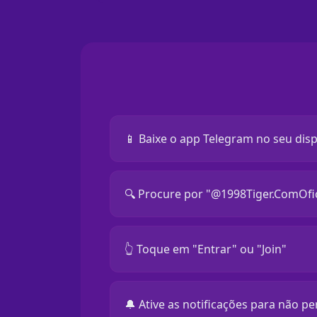
📱 Baixe o app Telegram no seu disp
🔍 Procure por "@1998Tiger.ComOfic
👆 Toque em "Entrar" ou "Join"
🔔 Ative as notificações para não p