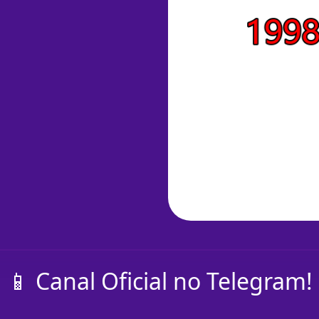
📱 Canal Oficial no Telegram!