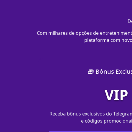
D
Com milhares de opções de entreteniment
plataforma com novos
🎁 Bônus Exclu
VIP
Receba bônus exclusivos do Telegra
e códigos promocionai