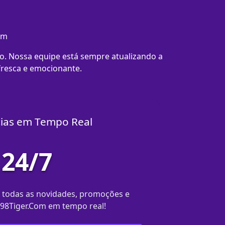
am
o. Nossa equipe está sempre atualizando a
fresca e emocionante.
cias em Tempo Real
24/7
e todas as novidades, promoções e
998Tiger.Com em tempo real!