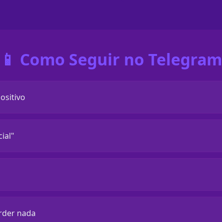
📱 Como Seguir no Telegram
ositivo
ial"
erder nada