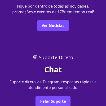
Fique por dentro de todas as novidades,
promoções e eventos da 17Br em tempo real!
Ver Notícias
💬 Suporte Direto
Chat
Suporte direto via Telegram, respostas rápidas e
atendimento personalizado!
Falar Suporte