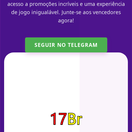
acesso a promoções incríveis e uma experiência
de jogo inigualável. Junte-se aos vencedores
agora!
SEGUIR NO TELEGRAM