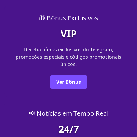
🎁 Bônus Exclusivos
VIP
Receba bônus exclusivos do Telegram,
promoções especiais e códigos promocionais
únicos!
Ver Bônus
📢 Notícias em Tempo Real
24/7