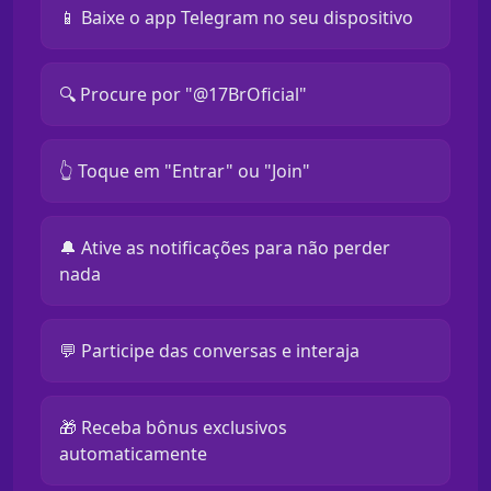
📱 Baixe o app Telegram no seu dispositivo
🔍 Procure por "@17BrOficial"
👆 Toque em "Entrar" ou "Join"
🔔 Ative as notificações para não perder
nada
💬 Participe das conversas e interaja
🎁 Receba bônus exclusivos
automaticamente