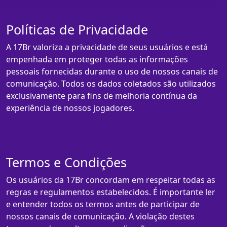
Políticas de Privacidade
A 17Br valoriza a privacidade de seus usuários e está
empenhada em proteger todas as informações
pessoais fornecidas durante o uso de nossos canais de
comunicação. Todos os dados coletados são utilizados
exclusivamente para fins de melhoria contínua da
experiência de nossos jogadores.
Termos e Condições
Os usuários da 17Br concordam em respeitar todas as
regras e regulamentos estabelecidos. É importante ler
e entender todos os termos antes de participar de
nossos canais de comunicação. A violação destes