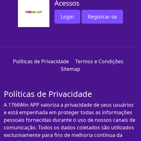
Acessos
Login
Registrar-se
Políticas de Privacidade
Termos e Condições
Sitemap
Políticas de Privacidade
A 1766Win APP valoriza a privacidade de seus usuários
e está empenhada em proteger todas as informações
pessoais fornecidas durante o uso de nossos canais de
comunicação. Todos os dados coletados são utilizados
exclusivamente para fins de melhoria contínua da