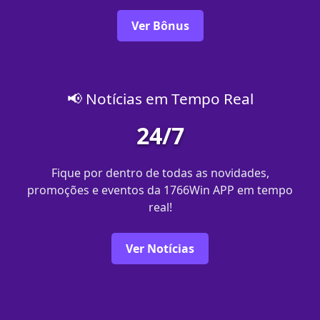
Ver Bônus
📢 Notícias em Tempo Real
24/7
Fique por dentro de todas as novidades,
promoções e eventos da 1766Win APP em tempo
real!
Ver Notícias