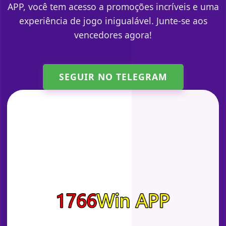
APP, você tem acesso a promoções incríveis e uma
experiência de jogo inigualável. Junte-se aos
vencedores agora!
SEGUIR NO TELEGRAM