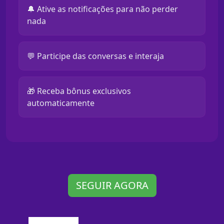
🔔 Ative as notificações para não perder
nada
💬 Participe das conversas e interaja
🎁 Receba bônus exclusivos
automaticamente
SEGUIR AGORA