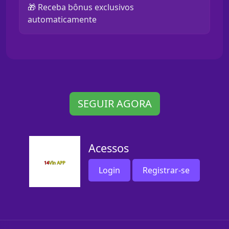
🎁 Receba bônus exclusivos
automaticamente
SEGUIR AGORA
Acessos
Login
Registrar-se