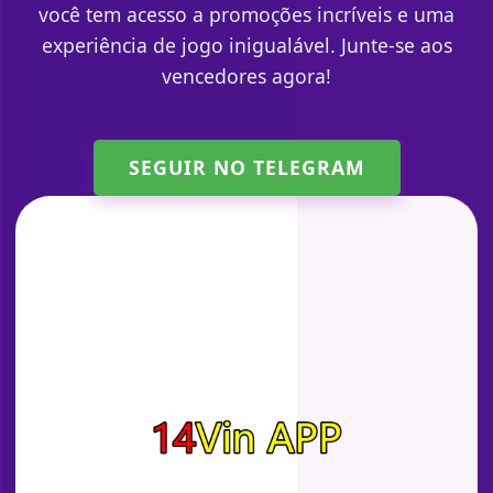
você tem acesso a promoções incríveis e uma
experiência de jogo inigualável. Junte-se aos
vencedores agora!
SEGUIR NO TELEGRAM