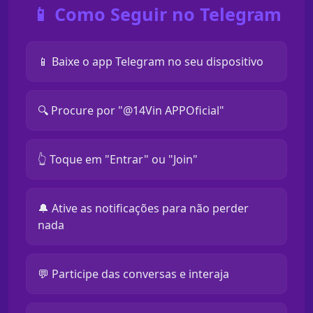
📱 Como Seguir no Telegram
📱 Baixe o app Telegram no seu dispositivo
🔍 Procure por "@14Vin APPOficial"
👆 Toque em "Entrar" ou "Join"
🔔 Ative as notificações para não perder
nada
💬 Participe das conversas e interaja