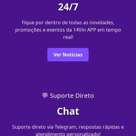
24/7
Fique por dentro de todas as novidades,
promoções e eventos da 14Vin APP em tempo
real!
Ver Notícias
💬 Suporte Direto
Chat
Suporte direto via Telegram, respostas rápidas e
atendimento personalizado!