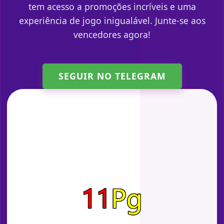
tem acesso a promoções incríveis e uma
experiência de jogo inigualável. Junte-se aos
vencedores agora!
SEGUIR NO TELEGRAM