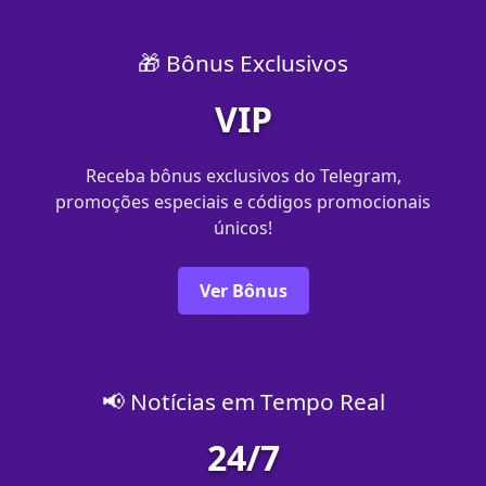
🎁 Bônus Exclusivos
VIP
Receba bônus exclusivos do Telegram,
promoções especiais e códigos promocionais
únicos!
Ver Bônus
📢 Notícias em Tempo Real
24/7