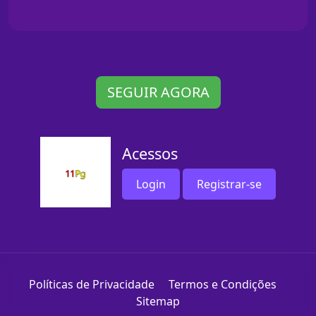
SEGUIR AGORA
Acessos
Login
Registrar-se
Políticas de Privacidade
Termos e Condições
Sitemap