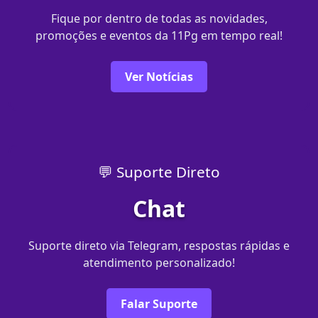
Fique por dentro de todas as novidades,
promoções e eventos da 11Pg em tempo real!
Ver Notícias
💬 Suporte Direto
Chat
Suporte direto via Telegram, respostas rápidas e
atendimento personalizado!
Falar Suporte