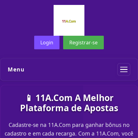
Login
Registrar-se
Menu
📱 11A.Com A Melhor
Plataforma de Apostas
Cadastre-se na 11A.Com para ganhar bônus no
cadastro e em cada recarga. Com a 11A.Com, você