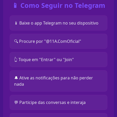
📱 Como Seguir no Telegram
📱 Baixe o app Telegram no seu dispositivo
🔍 Procure por "@11A.ComOficial"
👆 Toque em "Entrar" ou "Join"
🔔 Ative as notificações para não perder
nada
💬 Participe das conversas e interaja