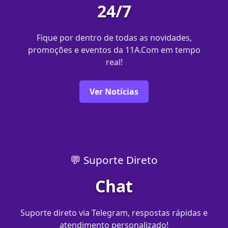
24/7
Fique por dentro de todas as novidades,
promoções e eventos da 11A.Com em tempo
real!
Ver Notícias
💬 Suporte Direto
Chat
Suporte direto via Telegram, respostas rápidas e
atendimento personalizado!