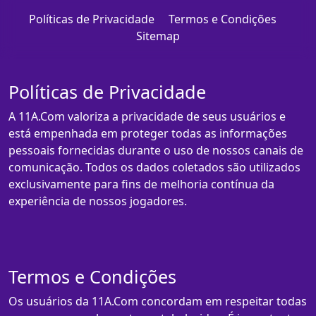
Políticas de Privacidade
Termos e Condições
Sitemap
Políticas de Privacidade
A 11A.Com valoriza a privacidade de seus usuários e
está empenhada em proteger todas as informações
pessoais fornecidas durante o uso de nossos canais de
comunicação. Todos os dados coletados são utilizados
exclusivamente para fins de melhoria contínua da
experiência de nossos jogadores.
Termos e Condições
Os usuários da 11A.Com concordam em respeitar todas