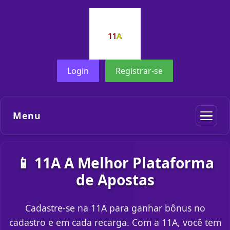
Login
Registrar-se
Menu
📱 11A A Melhor Plataforma
de Apostas
Cadastre-se na 11A para ganhar bônus no
cadastro e em cada recarga. Com a 11A, você tem