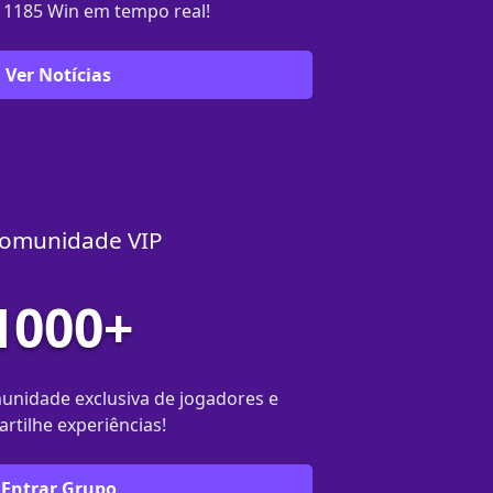
 1185 Win em tempo real!
Ver Notícias
Comunidade VIP
1000+
unidade exclusiva de jogadores e
rtilhe experiências!
Entrar Grupo