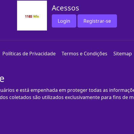
Acessos
Login
Registrar-se
Políticas de Privacidade
Termos e Condições
Sitemap
de
usuários e está empenhada em proteger todas as informaçõ
os coletados são utilizados exclusivamente para fins de m