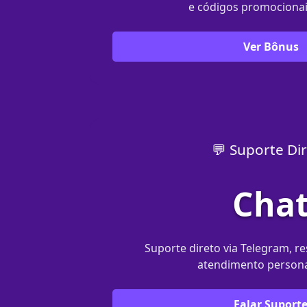
e códigos promocionai
Ver Bônus
💬 Suporte Di
Cha
Suporte direto via Telegram, r
atendimento persona
Falar Suport