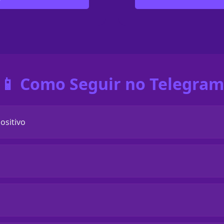
📱 Como Seguir no Telegram
ositivo