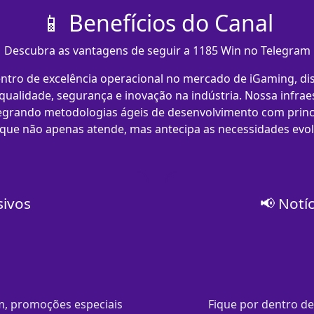
📱 Benefícios do Canal
Descubra as vantagens de seguir a 1185 Win no Telegram
ntro de excelência operacional no mercado de iGaming, dis
ualidade, segurança e inovação na indústria. Nossa infrae
tegrando metodologias ágeis de desenvolvimento com princ
 que não apenas atende, mas antecipa as necessidades ev
sivos
📢 Notí
m, promoções especiais
Fique por dentro d