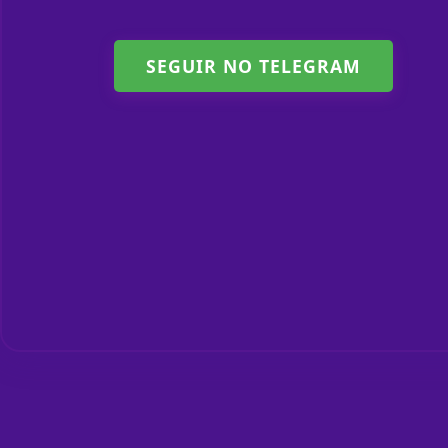
SEGUIR NO TELEGRAM