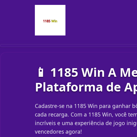
📱 1185 Win A M
Plataforma de A
Cadastre-se na 1185 Win para ganhar b
cada recarga. Com a 1185 Win, você te
incríveis e uma experiência de jogo inig
vencedores agora!