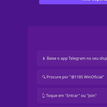
📱 Baixe o app Telegram no seu disp
🔍 Procure por "@1185 WinOficial"
👆 Toque em "Entrar" ou "Join"