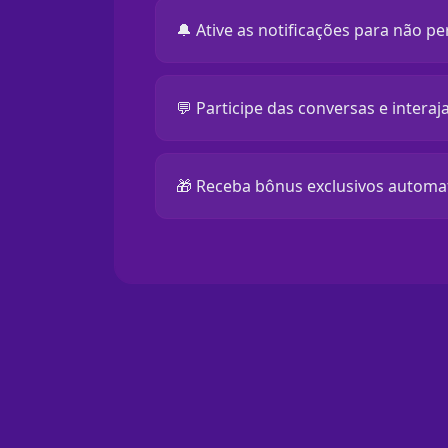
🔔 Ative as notificações para não p
💬 Participe das conversas e interaj
🎁 Receba bônus exclusivos autom