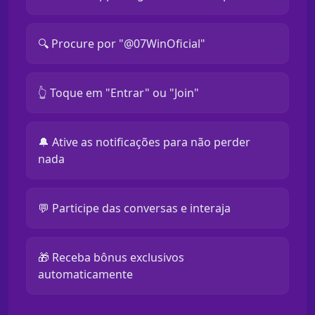
🔍 Procure por "@07WinOficial"
👆 Toque em "Entrar" ou "Join"
🔔 Ative as notificações para não perder
nada
💬 Participe das conversas e interaja
🎁 Receba bônus exclusivos
automaticamente