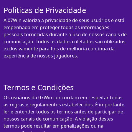
Políticas de Privacidade
A 07Win valoriza a privacidade de seus usuários e está
empenhada em proteger todas as informações
pessoais fornecidas durante o uso de nossos canais de
comunicação. Todos os dados coletados são utilizados
exclusivamente para fins de melhoria contínua da
experiência de nossos jogadores.
Termos e Condições
Os usuários da 07Win concordam em respeitar todas
as regras e regulamentos estabelecidos. É importante
ler e entender todos os termos antes de participar de
nossos canais de comunicação. A violação destes
termos pode resultar em penalizações ou na