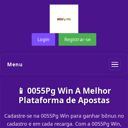
Login
Registrar-se
Menu
📱 0055Pg Win A Melhor
Plataforma de Apostas
Cadastre-se na 0055Pg Win para ganhar bônus no
cadastro e em cada recarga. Com a 0055Pg Win,