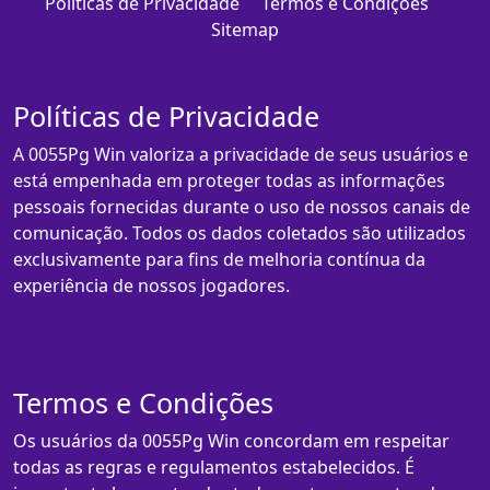
Políticas de Privacidade
Termos e Condições
Sitemap
Políticas de Privacidade
A 0055Pg Win valoriza a privacidade de seus usuários e
está empenhada em proteger todas as informações
pessoais fornecidas durante o uso de nossos canais de
comunicação. Todos os dados coletados são utilizados
exclusivamente para fins de melhoria contínua da
experiência de nossos jogadores.
Termos e Condições
Os usuários da 0055Pg Win concordam em respeitar
todas as regras e regulamentos estabelecidos. É