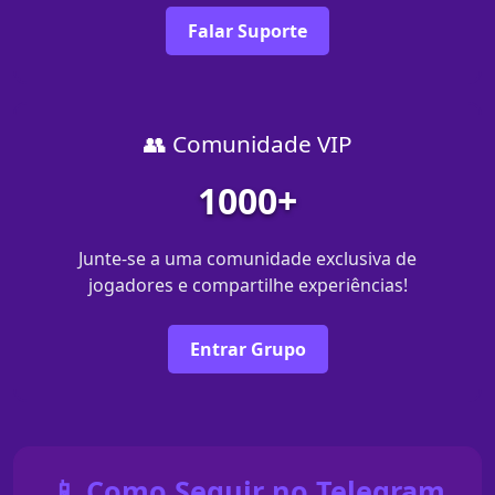
Falar Suporte
👥 Comunidade VIP
1000+
Junte-se a uma comunidade exclusiva de
jogadores e compartilhe experiências!
Entrar Grupo
📱 Como Seguir no Telegram