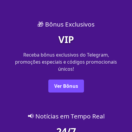
🎁 Bônus Exclusivos
VIP
Receba bônus exclusivos do Telegram,
promoções especiais e códigos promocionais
únicos!
Ver Bônus
📢 Notícias em Tempo Real
24/7