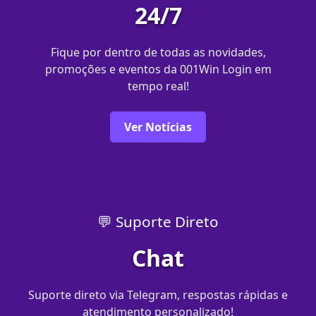
24/7
Fique por dentro de todas as novidades,
promoções e eventos da 001Win Login em
tempo real!
Ver Notícias
💬 Suporte Direto
Chat
Suporte direto via Telegram, respostas rápidas e
atendimento personalizado!