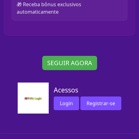
🎁 Receba bônus exclusivos
automaticamente
SEGUIR AGORA
Acessos
Login
Registrar-se