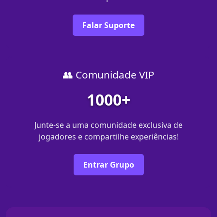
Falar Suporte
👥 Comunidade VIP
1000+
Junte-se a uma comunidade exclusiva de
jogadores e compartilhe experiências!
Entrar Grupo