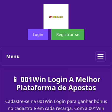
Login
Registrar-se
Menu
📱 001Win Login A Melhor
Plataforma de Apostas
Cadastre-se na 001Win Login para ganhar bônus
no cadastro e em cada recarga. Com a 001Win