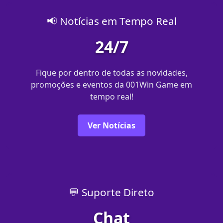
📢 Notícias em Tempo Real
24/7
Fique por dentro de todas as novidades,
promoções e eventos da 001Win Game em
tempo real!
Ver Notícias
💬 Suporte Direto
Chat