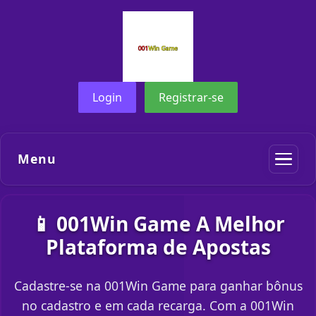
Login
Registrar-se
Menu
📱 001Win Game A Melhor
Plataforma de Apostas
Cadastre-se na 001Win Game para ganhar bônus
no cadastro e em cada recarga. Com a 001Win